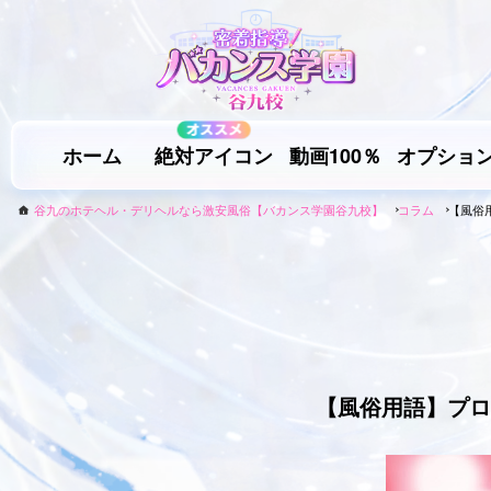
ホーム
絶対アイコン
動画100％
オプショ
谷九のホテヘル・デリヘルなら激安風俗【バカンス学園谷九校】
コラム
【風俗
【風俗用語】プロ