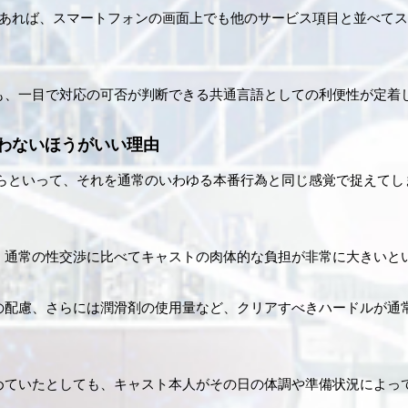
であれば、スマートフォンの画面上でも他のサービス項目と並べて
も、一目で対応の可否が判断できる共通言語としての利便性が定着
わないほうがいい理由
からといって、それを通常のいわゆる本番行為と同じ感覚で捉えてし
、通常の性交渉に比べてキャストの肉体的な負担が非常に大きいと
の配慮、さらには潤滑剤の使用量など、クリアすべきハードルが通
めていたとしても、キャスト本人がその日の体調や準備状況によっ