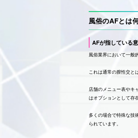
風俗のAFとは
AFが指している
風俗業界において一般
これは通常の膣性交と
店舗のメニュー表やキ
はオプションとして存
多くの場合で特殊な技
られています。