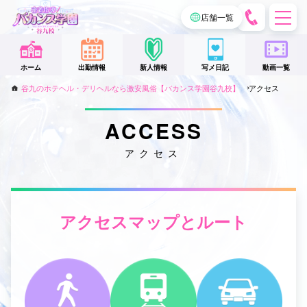
電
店舗一覧
話
を
ホーム
出勤情報
新人情報
写メ日記
動画一覧
か
谷九のホテヘル・デリヘルなら激安風俗【バカンス学園谷九校】
アクセス
け
る
ACCESS
アクセス
アクセスマップとルート